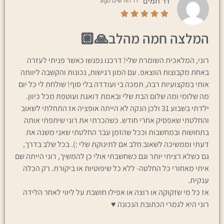
דר תמים
11 חודשים ago
המלצה חמה מהלב🙏🏼
רוני, המלאכית השומרת שלי! דרכנו נפגשו כאשר פניתי לעזרה
באחת מקבוצות הווצאפ. עם המון רגישות, נכונות והקשבה ליוותה
אותי במקצועיות רבה, תמכה בי ועודדה בלי סוף! שולחת לי כל יום
מה שלומי ומה שלום הבת שלי ובאמת דואגת ועוטפת מכל כיוון.
ילדתי בשבוע 31 ולכן הנקה לא הייתה אופציה אז התחלתי לשאוב
והחלטתי שאפסיק אחרי חודש. כשהכרתי את רוני שיתפתי אותה
בתחושות ובמחשבות וככל שהזמן עבר החלטתי שאני משנה את
דעתי וממשיכה לשאוב חלב אם לתינוקת שלי :). בכל שלב בדרך,
גם כשלא רציתי יותר וגם כשחשבתי אולי כן להמשיך, רוני הייתה שם
איתי מאחורי כל החלטה- ללא כל שיפוטיות או ביקורת. רק הכלה
ענקית.
אז כל מי שזקוקה או רוצה או אפילו חושבת על ליווי לאחר הלידה
רוני היא לגמרי הכתובת הנכונה ♥️