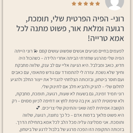
רוני- הפיה הפרטית שלי, תומכת,
רגועה ומלאת אור, פשוט מתנה לכל
אמא טרייה!
לפעמים בחיים מגיעים אנשים שפשוט עושים קסם 💫 רוני הייתה
הפיה שלי מהרגע שחזרתי הביתה אחרי הלידה – כשהכול היה
חדש, כואב ומבלבל. היא הגיעה אליי עם לב ענק, שלווה מחבקת
וחיוך שלא נשכח. עזרה לי להתמודד עם גודש פתאומי, עם כאבים
ועם חוסר ביטחון, ובזכותה הצלחתי להגדיל את ייצור החלב ולהגיע
לחלום שלי – להניק ולהביא חלב אם לתינוק שלי.
רוני תמיד זמינה, גם בשעות לא שעות, רגועה, תומכת, מחבקת,
ולא שיפוטית לרגע. אין בה טיפת לחץ או דחיפה לכיוון מסוים – רק
הקשבה אמיתית למה שאני והתינוק שלי צריכים. 💕
היא פשוט מלאך בדמות אדם – כל כך נחוצה, רגועה, שלווה
ותומכת. אני ממליצה עליה מכל הלב לכל אמא בתחילת הדרך.
בזכותה התקופה הזו הפכה מרגע של בלבול לרגע של ביטחון,