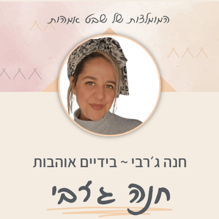
חנה ג׳רבי ~ בידיים אוהבות
חנה ג׳רבי