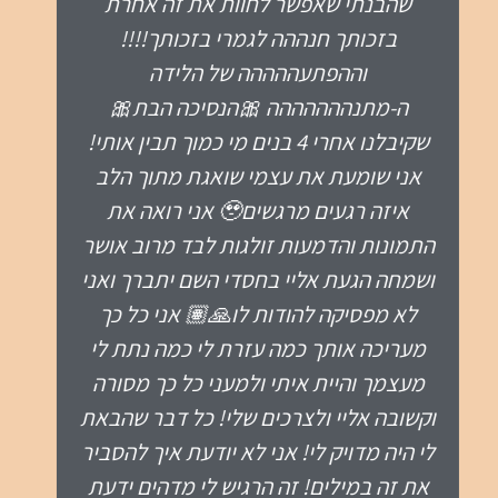
בחדר לידה פעם ראשונה לידה רביעית ללא
אפידורל וזה רק בזכותך חנוש תודה לאל
ששלח לי אותך אוהבת המוןן ❣️❣️
חני כהן