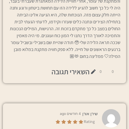
והמתקנת של עומר, אחרי חוויית הלידה המאתגרת שעברתי בעבר,
היה לי כל כך חשוב להגיע ללידה הזו עם תחושת ביטחון ורוגע וחנה
הייתה חלק עצום מזה. הנוכחות שלה, היא הגיעה אלינו הביתה
בתחילת הצירים ונתנה כלים שעזרו וקידמו, לדעתי הגעתי לבית
החולים במצב כל כך מתקדם בזכות זה. הרגישות, המילים הנכונות
והתמיכה לאורך הדרך נתנו לי המון כוח ועוגנים. מי היה מאמין
שככה תראה הלידה שלי 🥹 תודה שהיית שם בשבילי ובשביל עומר
ברגעים הראשונים של חייה. ללא ספק חוויה מתקנת במלוא מובן
המילה🤍 ממליצה בחום 🫶🏼
השאירי תגובה
0
0
שירן אורן
4 חודשים ago
Rating