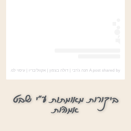
A post shared by חנה ג'רבי | דולה בצפון | אקווליבריו | עיסוי לנשים (@chana_garbi_dula)
ביקורות מאומתות ע"י שבט
אמהות