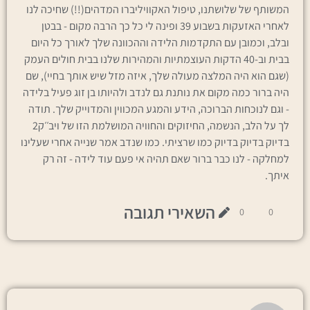
המשותף של שלושתנו, טיפול האקוויליברו המדהים(!!) שחיכה לנו
לאחרי האזעקות בשבוע 39 ופינה לי כל כך הרבה מקום - בבטן
ובלב, וכמובן עם התקדמות הלידה וההכוונה שלך לאורך כל היום
בבית וב-40 הדקות העוצמתיות והמהירות שלנו בבית חולים העמק
(שגם הוא היה המלצה מעולה שלך, איזה מזל שיש אותך בחיי), שם
היה ברור כמה מקום את נותנת גם לנדב ולהיותו בן זוג פעיל בלידה
- וגם לנוכחות הברוכה, הידע והמגע המכווין והמדוייק שלך. תודה
לך על הלב, הנשמה, החיזוקים והחוויה המושלמת הזו של ויב׳׳ק2
בדיוק בדיוק בדיוק כמו שרציתי. כמו שנדב אמר שנייה אחרי שעלינו
למחלקה - לנו כבר ברור שאם תהיה אי פעם עוד לידה - זה רק
איתך.
השאירי תגובה
0
0