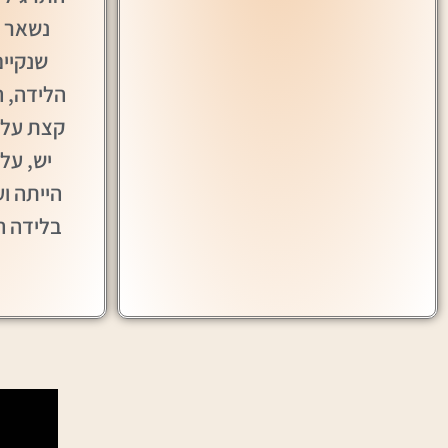
נשאר א
שנקיים
הלידה, ה
קצת על 
יש, על
הייתה ו
בלידה הז