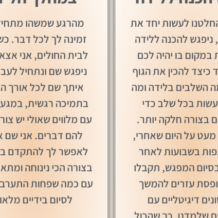
לטנו לעשות יחד את
מהרגע שמשהו מתחיל,
 ניפגש להכנה ללידה
זמינה לך לכל דבר. כ
במקום בו יהיה לכם
לבית החולים, אני אצא 
ד כיצד להכין את הגוף
ניפגש שם ונתחיל לעבוד
ה השלבים בלידה ומה
איתך שם לכל אורך הד
עשות בכל שלב כדי
בתמיכה רגשית, במגע,
בצורה חלקה יותר.
עם מלווים שאולי יש צור
מעט על היום שאחרי,
להם דברים. אני שם א
פות בשבועות לאחר
לאפשר לך להתקדם ב
בסיום המפגש, תקבלו
בצורה הכי נינוחה ומתאי
ופסת עזרים להמשך
עם כמה שפחות התערבוי
נים דיגיטליים עם
לסיום בידיים מלאו
ם שלמדנו, כך שהכול