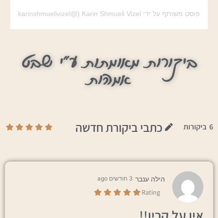
פוסט משותף על ידי ‏‎Karin Shmueli Vizel‎‏ (@‏‎karinshmuelivizel‎‏)
ביקורות מאומתות ע"י שבט
אמהות
כתבי ביקורת חדשה
6
ביקורות
הילה ענבר
3 חודשים ago
Rating
אין על קרין!!