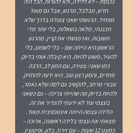
בלידה הכי חלומית בעולם, שהתעלתה על
כל דימיון! היית שם בשבילנו בנוכחות הכי
מדויקת שאפשר לבקש, קראת אותי גם בלי
מילים. ידעת מתי להיכנס לעניינים ומתי
לשחרר. ולא פחות חשוב - היית שם גם
בשביל עידן, ידעת מתי לאפשר לו להוביל
ולחבר אותו לסיטואציה. וכמובן, אחרי
הלידה לא עזבת, ועזרת לי להניק את אוריה
כשאני בכלל לא חשבתי על זה. לדעתי
בזכותך ההנקה אח״כ הייתה כל-כך חלקה
וזורמת. את לנצח תהיי חלק מהמשפחה
שלנו, תודה על ליווי רגוע אבל עוצמתי!
אוהבת אותך ❤️