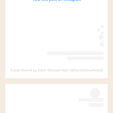
A post shared by Karin Shmueli Vizel (@karinshmuelivizel)