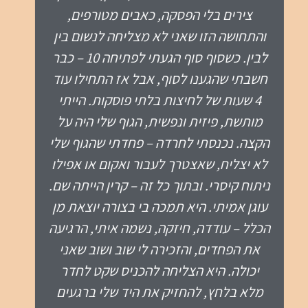
ליאור ועידן