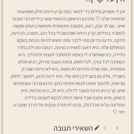
אין לי מספיק מילים כדי לתאר כמה קרין הייתה חלק משמעותי
מהחוויה שלנו 🤍 מהרגע הראשון הרגשתי שאני בידיים הכי טובות
שיש.. עם לב ענק, רוגע, הקשבה אינסופית ותחושת ביטחון שקשה
להסביר במילים. קרין הייתה שם בשבילי בכל רגע..תמכה, הרגיעה,
חיזקה, וידעה בדיוק מתי לדבר ומתי פשוט להיות נוכחת בשקט
המושלם שלה. היא דאגה לאווירה נעימה, רגועה ומכילה בחדר
הלידה, כזו שאפשרה לי באמת להתחבר לעצמי ולתהליך. היא
הקשיבה לכל צורך, לכל חשש, ונתנה מענה מדויק, רגיש ומלא
אמפתיה. ומה שהיה מדהים לא פחות..היא לא הייתה שם רק
בשבילי, אלא גם בשביל בן הזוג שלי. היא ידעה לכוון, לתמוך, לחזק
גם אותו, ולהפוך אותנו לצוות אמיתי בתוך הרגעים הכי עוצמתיים
שיש. קרין היא הרבה מעבר לדולה..היא לב, היא נוכחות, היא
ביטחון, והיא מתנה שכל אישה יכולה לבקש לעצמה בלידה.
ממליצה עליה מכל הלב, ובהכרת תודה ענקית על הדרך שעברנו
יחד 🤍
השאירי תגובה
0
0