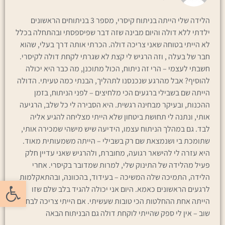
הלידה שלי הייתה בניתוח קיסרי, מספר 3 בניתוחים הראשונים
ילדתי ללא דולה והיום מבינה שזה דבר שפיספסתי ובהתחלה בכלל
לא הייתי בטוחה שאני צריכה דולה. הכרתי אותה דרך בעלי, שהוא
חבר של בעלה , וזה הרגיש לי קצת לא שגרתי לקחת דולה לקיסרי.
חשבתי לעצמי – הרי זה ניתוח, הכול מתוכנן, מה כבר היא יכולה
להוסיף? אבל מהרגע שנכנסנו לתהליך, הבנתי כמה טעיתי. הדולה
הייתה שם בשבילי ברגעים הכי מלחיצים – לפני הניתוח, בזמן
ההכנות, ובעיקר מבחינה רגשית. היא הסבירה לי כל שלב, הרגיעה
אותי, ונתנה לי תחושת ביטחון שלא הייתי מצליחה להגיע אליה
לבד. גם במהלך הניתוח עצמו, הידיעה שיש מישהי שמכירה אותי,
שתומכת בי ושנמצאת שם רק בשבילי – הייתה משמעותית מאוד.
היא עזרה לי להישאר רגועה, מחוברת, ולהרגיש שאני עדיין חלק
לקריאת
6
המלצות
פעיל מהלידה של התינוק שלי, למרות שמדובר בקיסרי. אחרי
הלידה, התמיכה שלה המשיכה – בעידוד, בהכוונה, ובהתאקלמות
פתח סרגל
לרגעים הראשונים כאמא. היום אני יכולה להגיד בלב שלם שזו
הייתה אחת ההחלטות הכי טובות שעשיתי. אם הייתי צריכה לבחור
שוב – אין לי ספק שהייתי לוקחת דולה גם הבניתוח הבאה