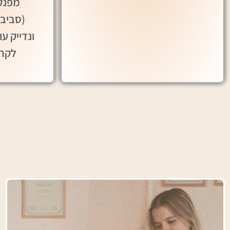
מפנק 
ונדייק עו
לקרא