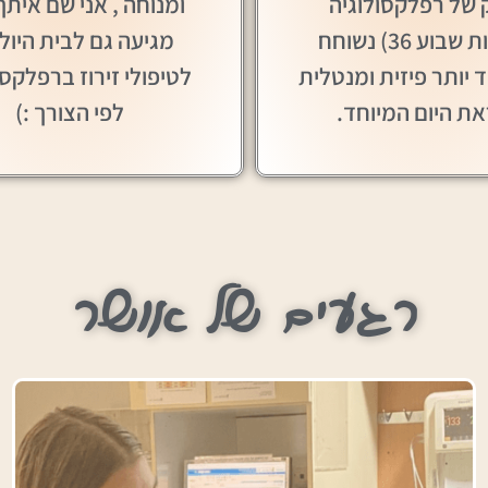
של רפלקסולוגיה
ומנוחה , אני שם איתך
(סביבות שבוע 36) נשוחח
מגיעה גם לבית היול
ד יותר פיזית ומנטלית
לטיפולי זירוז ברפלקסו
ת היום המיוחד.
לפי הצורך :)
רגעים של אושר