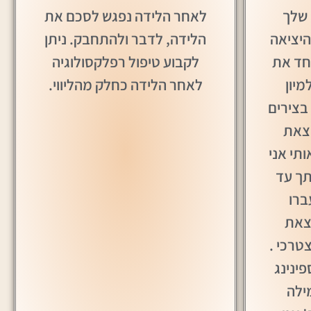
 שלך
לאחר הלידה נפגש לסכם את
היציאה
הלידה, לדבר ולהתחבק. ניתן
יחד את
לקבוע טיפול רפלקסולוגיה
מיון
לאחר הלידה כחלק מהליווי.
בצירים
מצאת
תי אני
תך עד
ברו
צאת
טרכי .
פינינג
ילה