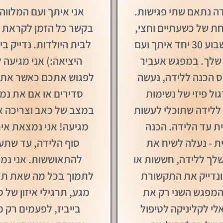
דה נתאם שתי פגישות.
אני איתך ועם המלווה
ת של כשעתיים וחצי,
בקשר כל הזמן לקראת 
סביבות שבוע 30 יחד איתך ועם
לבית היולדות. נדייק ב
שלך. במפגש אעביר
היציאה:) אני מגיעה ל
ס הכנה ללידה, נעשה
לפגוש אתכם כאשר את 
ול פיזי של נשימות
סדירים או אם את נ
 ללידה שתוכלי לעשות
במצב של כאב וצריכה או
ת עד הלידה. הכנה
מגיעה! אני נמצאת אי
ת - נעלה לשיח את
סוף הלידה, עד שתע
שלך ללידה, חששות או
להתאוששות. אני נמ
ונדייק את התקשורת
לתמוך בכל מה שאת תצ
 המפגש השני רק את
מגע, תרגילי איזון של ס
לי לקליניקה לטיפול
בייביז, לפעמים רק מ