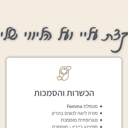
צת עליי ועל הליווי שלי
הכשרות והסמכות
✦
מטפלת Femma
✦
מורה ליוגה לנשים בהריון
✦
נטורופתית מוסמכת
✦
ספינינג בייביז - מוסמכת