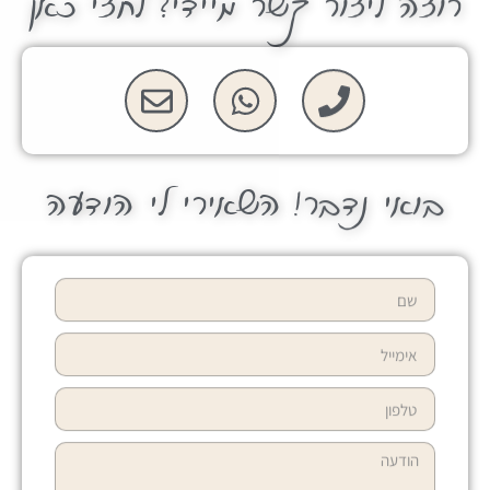
רוצה ליצור קשר מיידי? לחצי כאן
בואי נדבר! השאירי לי הודעה