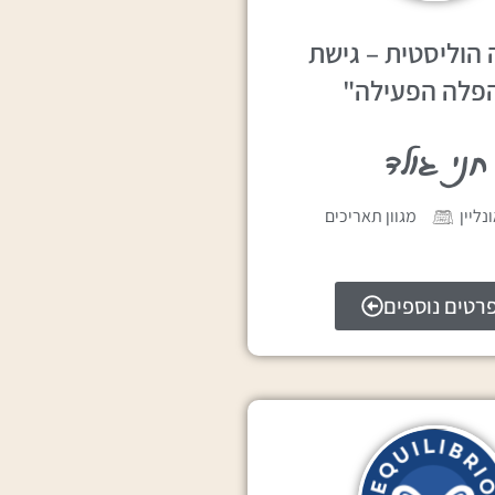
הוליסטית – גישת
פלה הפעילה"
חני גולד
נליין
מגוון תאריכים
רטים נוספים