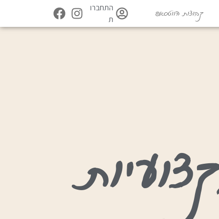
התחברו
קבוצות הווטסאפ
ת
צועיות