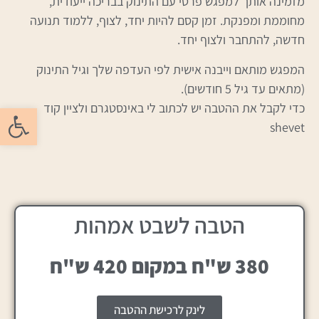
מזמינה אותך למפגש פרטי עם התינוק בבריכה ייעודית,
מחוממת ומפנקת. זמן קסם להיות יחד, לצוף, ללמוד תנועה
חדשה, להתחבר ולצוף יחד.
המפגש מותאם וייבנה אישית לפי העדפה שלך וגיל התינוק
(מתאים עד גיל 5 חודשים).
כדי לקבל את ההטבה יש לכתוב לי באינסטגרם ולציין קוד
פתח סרגל
shevet
הטבה לשבט אמהות
380 ש"ח במקום 420 ש"ח
לינק לרכישת ההטבה