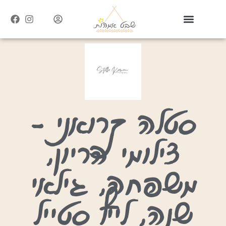
סטלה קרואני –
צילומי הריון,
משפחה, גילאי
שנה, לייף סטייל