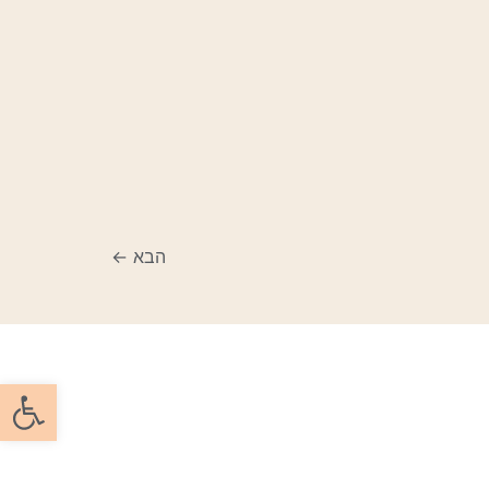
הבא
←
פתח סרגל