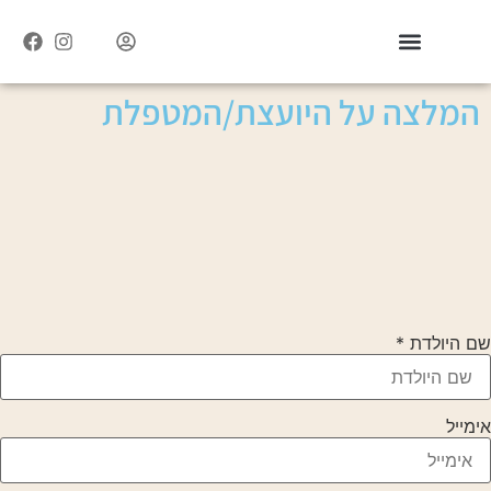
מאמרים וסדנאות
קבוצות הווטסאפ
נבחרת היועצות והמטפלות
המלצה על היועצת/המטפלת
שם היולדת
*
אימייל