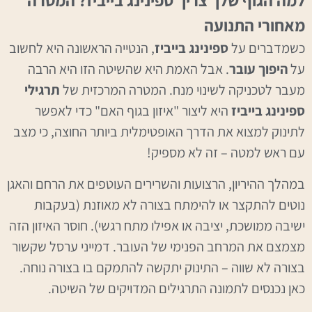
למה הגוף שלך צריך ספינינג בייביז? המטרה
מאחורי התנועה
כשמדברים על
ספינינג בייביז
, הנטייה הראשונה היא לחשוב
על
היפוך עובר
. אבל האמת היא שהשיטה הזו היא הרבה
מעבר לטכניקה לשינוי מנח. המטרה המרכזית של
תרגילי
ספינינג בייביז
היא ליצור "איזון בגוף האם" כדי לאפשר
לתינוק למצוא את הדרך האופטימלית ביותר החוצה, כי מצב
עם ראש למטה – זה לא מספיק!
במהלך ההיריון, הרצועות והשרירים העוטפים את הרחם והאגן
נוטים להתקצר או להימתח בצורה לא מאוזנת (בעקבות
ישיבה ממושכת, יציבה או אפילו מתח רגשי). חוסר האיזון הזה
מצמצם את המרחב הפנימי של העובר. דמייני ערסל שקשור
בצורה לא שווה – התינוק יתקשה להתמקם בו בצורה נוחה.
כאן נכנסים לתמונה התרגילים המדויקים של השיטה.