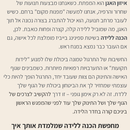
איזון האגן
הוא המפתח. כשאנחנו מבצעות תנועות של
שחרור והרפיה, אנחנו למעשה "מפנות מקום" ברחם. כשיש
לעובר מרחב תנועה, הוא יכול להתברג בצורה נכונה אל תוך
האגן, מה שמוביל ללידה קלה, קצרה ופחות כואבת. לכן,
הכנה ללידה
בשיטת ספינינג בייביז מומלצת לכל אישה, גם
אם העובר כבר נמצא במנח ראש.
החשיבות של התרגול טמונה ביכולת שלו למנוע "לידות
תקועות" או התערבויות רפואיות מיותרות. כשמבינים שגוף
האישה והתינוק הם צוות שעובד יחד, התרגול הופך להיות כלי
עוצמתי שמחזיר לך את הביטחון ביכולת של הגוף שלך
ללדת. זה לא רק אימון גופני – זו דרך
להקשיב לצרכים של
הגוף שלך ושל התינוק שלך עוד לפני שהמפגש הראשון
ביניכם קורה בחדר הלידה.
מחפשת הכנה ללידה שמלמדת אותך איך