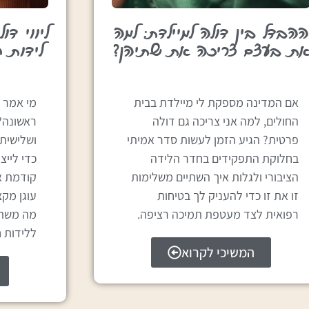
ההבדל בין דולה למיילדת: למה
ליווי דו
ת בעצם צריכה את שתיהן?
לידות 
אם המדינה מספקת לי מיילדת בבית
מי אמר 
החולים, למה אני צריכה גם דולה
ראשונה? 
פרטית? הגיע הזמן לעשות סדר אמיתי
ושלישית 
בחלוקת התפקידים בחדר הלידה
כדי לייצ
הציבורי ולגלות איך השתיים משלימות
קודמת א
זו את זו כדי להעניק לך בטיחות
עוגן מקצ
רפואית לצד מעטפת תמיכה רציפה.
מה משתנה
ללידות ח
המשיכי לקרוא