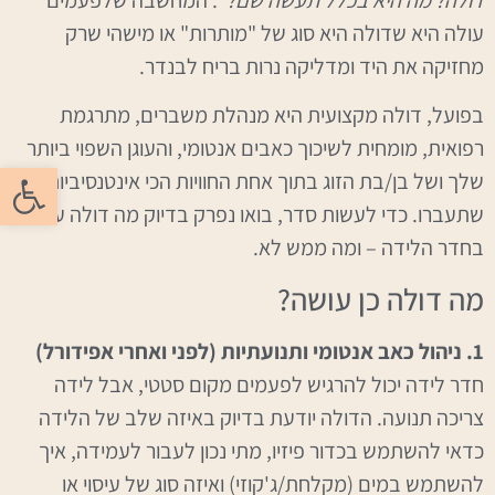
דולה? מה היא בכלל תעשה שם?"
. המחשבה שלפעמים
עולה היא שדולה היא סוג של "מותרות" או מישהי שרק
מחזיקה את היד ומדליקה נרות בריח לבנדר.
בפועל, דולה מקצועית היא מנהלת משברים, מתרגמת
רפואית, מומחית לשיכוך כאבים אנטומי, והעוגן השפוי ביותר
פתח סרגל
שלך ושל בן/בת הזוג בתוך אחת החוויות הכי אינטנסיביות
שתעברו. כדי לעשות סדר, בואו נפרק בדיוק מה דולה עושה
בחדר הלידה – ומה ממש לא.
מה דולה כן עושה?
1. ניהול כאב אנטומי ותנועתיות (לפני ואחרי אפידורל)
חדר לידה יכול להרגיש לפעמים מקום סטטי, אבל לידה
צריכה תנועה. הדולה יודעת בדיוק באיזה שלב של הלידה
כדאי להשתמש בכדור פיזיו, מתי נכון לעבור לעמידה, איך
להשתמש במים (מקלחת/ג'קוזי) ואיזה סוג של עיסוי או