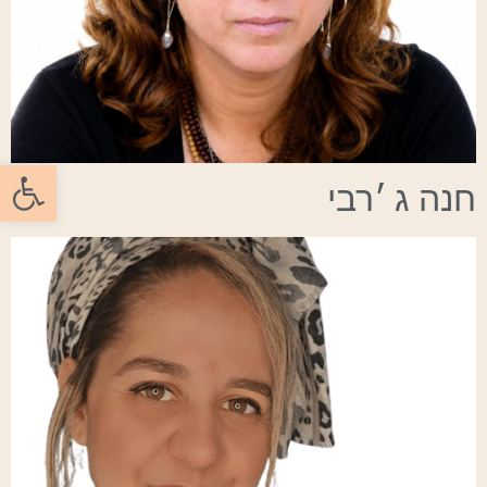
פתח סרגל
חנה ג
׳
רבי