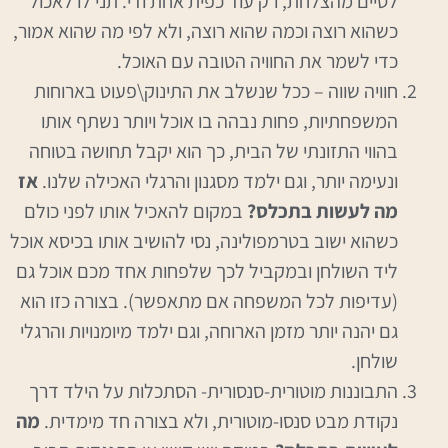
לסיים מהצלחת, רק עוד כפית אחת ודי. תני לו לאכול
כשהוא רוצה וכמה שהוא רוצה, ולא לפי מה שהוא אמור,
כדי לשמר את החוויה הטובה עם האוכל.
חוויה שווה – ככל שנשלב את התינוק\פעוט בארוחות
המשפחתיות, פחות נבהה בו אוכל ויותר נשתף אותו
בהווי התזונתי של הבית, כך הוא יקבל תחושה בטוחה
ונעימה יותר, וגם ילמד מסגנון והרגלי האכילה שלנו.
אז
מה לעשות בתכלס?
במקום להאכיל אותו לפני כולם
כשהוא ישוב בטרמפולינה, נסי להושיב אותו בכיסא אוכל
ליד השולחן ובמקביל לכך שלפחות אחד מכם אוכל גם
(עדיפות לכל המשפחה אם מתאפשר). בצורה כזו הוא
גם יהנה יותר מזמן הארוחה, וגם ילמד מיומנויות והרגלי
שולחן.
התבוננות מוטורית-סנסורית- הסתכלות על הילד דרך
נקודת מבט סנסו-מוטורית, ולא בצורה חד מימדית.
מה